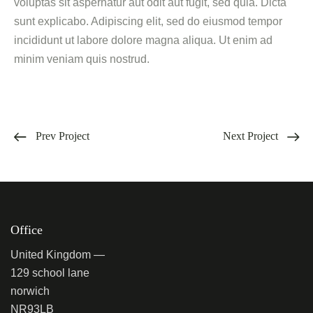
voluptas sit aspernatur aut odit aut fugit, sed quia. Dicta
sunt explicabo. Adipiscing elit, sed do eiusmod tempor
incididunt ut labore dolore magna aliqua. Ut enim ad
minim veniam quis nostrud.
Prev Project
Next Project
Office
United Kingdom —
129 school lane
norwich
NR93LB