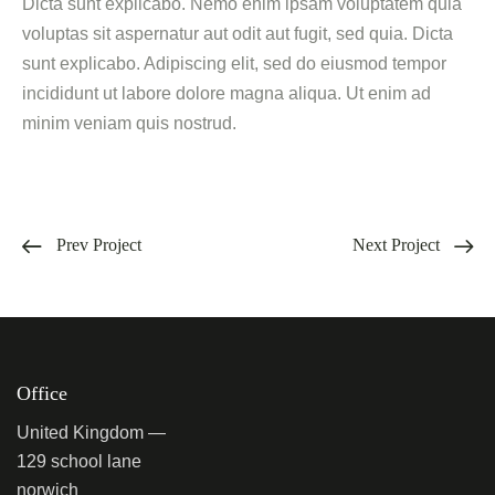
Dicta sunt explicabo. Nemo enim ipsam voluptatem quia
voluptas sit aspernatur aut odit aut fugit, sed quia. Dicta
sunt explicabo. Adipiscing elit, sed do eiusmod tempor
incididunt ut labore dolore magna aliqua. Ut enim ad
minim veniam quis nostrud.
Prev Project
Next Project
Office
United Kingdom —
129 school lane
norwich