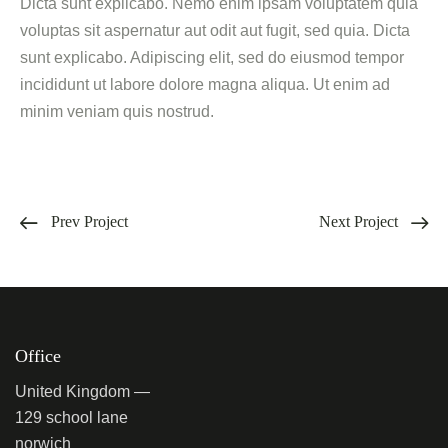
Dicta sunt explicabo. Nemo enim ipsam voluptatem quia
voluptas sit aspernatur aut odit aut fugit, sed quia. Dicta
sunt explicabo. Adipiscing elit, sed do eiusmod tempor
incididunt ut labore dolore magna aliqua. Ut enim ad
minim veniam quis nostrud.
Prev Project
Next Project
Office
United Kingdom —
129 school lane
norwich